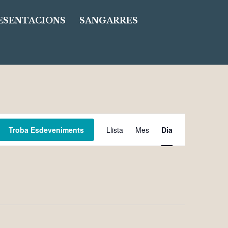
ESENTACIONS
SANGARRES
Navegació
Troba Esdeveniments
Llista
Mes
Dia
de
visualitzacions
Esdeveniment