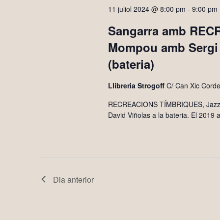
11 juliol 2024 @ 8:00 pm
-
9:00 pm
clau.
Sangarra amb RECR
Mompou amb Sergi S
(bateria)
Llibreria Strogoff
C/ Can Xic Corder
RECREACIONS TÍMBRIQUES, Jazz i cl
David Viñolas a la bateria. El 2019
Dia anterior