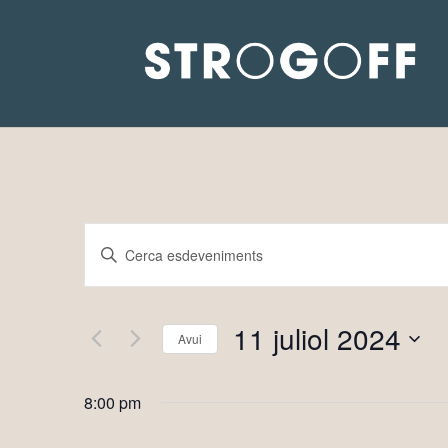
Navegació
Introduïu
visual
la
i
paraula
cerca
11 juliol 2024
clau.
Avui
d'Esdeveniments
Cerqueu
Selecciona
Esdeveniments
una
8:00 pm
per
data.
paraula