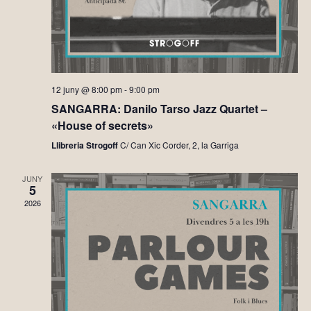
12 juny @ 8:00 pm
-
9:00 pm
SANGARRA: Danilo Tarso Jazz Quartet –
«House of secrets»
Llibreria Strogoff
C/ Can Xic Corder, 2, la Garriga
JUNY
5
2026