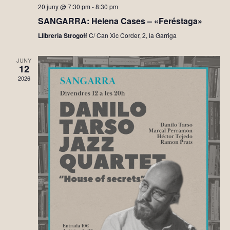
20 juny @ 7:30 pm
-
8:30 pm
SANGARRA: Helena Cases – «Feréstaga»
Llibreria Strogoff
C/ Can Xic Corder, 2, la Garriga
JUNY
12
2026