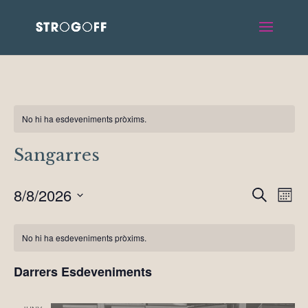
No hi ha esdeveniments pròxims.
Sangarres
Naveg
Na
8/8/2026
Cerca
Mes
de
visual
Selecciona
vis
i
una
No hi ha esdeveniments pròxims.
Es
data.
cerca
Darrers Esdeveniments
d'Esd