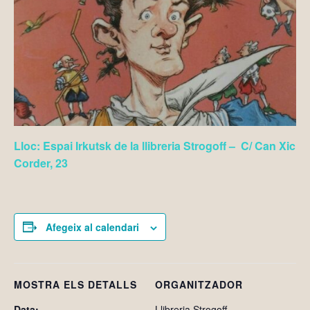
Lloc: Espai Irkutsk de la llibreria Strogoff –
C/ Can Xic
Corder, 23
Afegeix al calendari
MOSTRA ELS DETALLS
ORGANITZADOR
Data:
Llibreria Strogoff