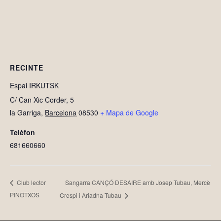
RECINTE
Espai IRKUTSK
C/ Can Xic Corder, 5
la Garriga
,
Barcelona
08530
+ Mapa de Google
Telèfon
681660660
Sangarra CANÇÓ DESAIRE amb Josep Tubau, Mercè
Club lector
PINOTXOS
Crespi i Ariadna Tubau