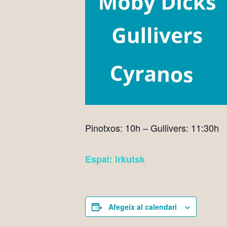
Pinotxos: 10h – Gullivers: 11:30h
Espai: Irkutsk
Afegeix al calendari