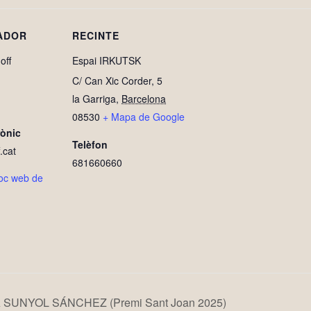
ADOR
RECINTE
off
Espai IRKUTSK
C/ Can Xic Corder, 5
la Garriga
,
Barcelona
08530
+ Mapa de Google
rònic
Telèfon
.cat
681660660
lloc web de
 SUNYOL SÁNCHEZ (Premi Sant Joan 2025)