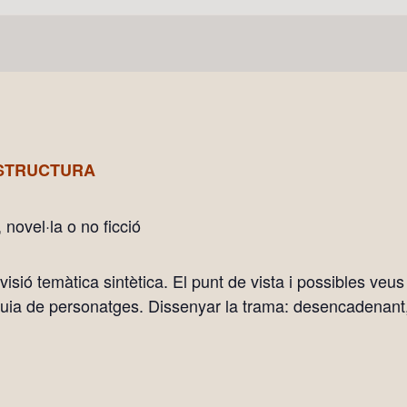
L’ESTRUCTURA
, novel·la o no ficció
visió temàtica sintètica. El punt de
vista i possibles veus
arquia de personatges. Dissenyar la trama: desencadenant