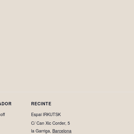
ADOR
RECINTE
off
Espai IRKUTSK
C/ Can Xic Corder, 5
la Garriga
,
Barcelona