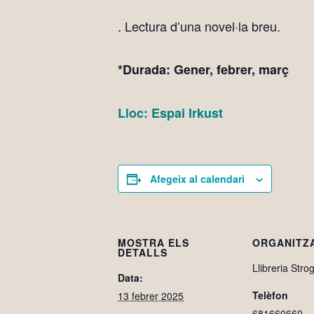
. Lectura d’una novel·la breu.
*Durada: Gener, febrer, març
Lloc: Espai Irkust
Afegeix al calendari
MOSTRA ELS
ORGANITZ
DETALLS
Llibreria Strog
Data:
Telèfon
13 febrer 2025
681660660