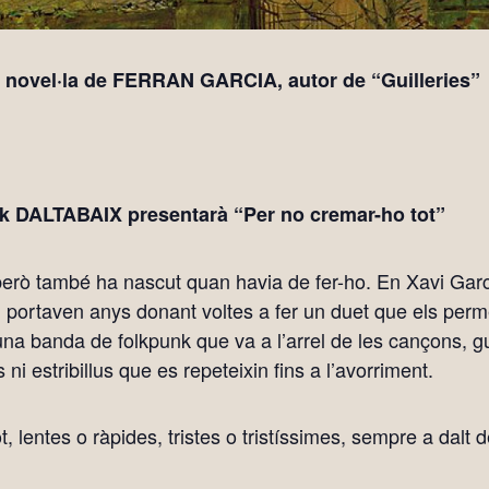
novel·la de FERRAN GARCIA, autor de “Guilleries”
k DALTABAIX presentarà “Per no cremar-ho tot”
 però també ha nascut quan havia de fer-ho. En Xavi Gar
 portaven anys donant voltes a fer un duet que els perme
 una banda de folkpunk que va a l’arrel de les cançons, gu
 ni estribillus que es repeteixin fins a l’avorriment.
, lentes o ràpides, tristes o tristíssimes, sempre a dalt d