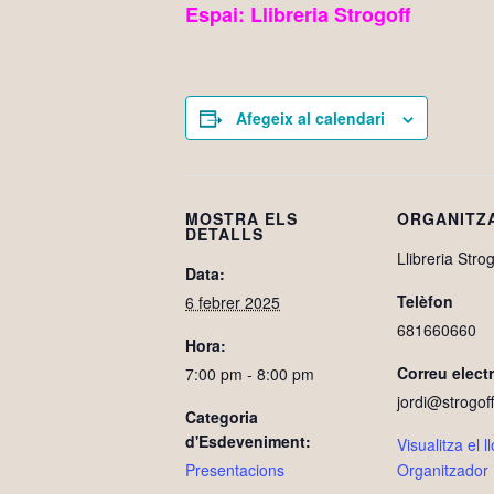
Espai: Llibreria Strogoff
Afegeix al calendari
MOSTRA ELS
ORGANITZ
DETALLS
Llibreria Strog
Data:
Telèfon
6 febrer 2025
681660660
Hora:
Correu elect
7:00 pm - 8:00 pm
jordi@strogoff
Categoria
d'Esdeveniment:
Visualitza el 
Presentacions
Organitzador