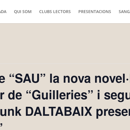
ADA
QUI SOM
CLUBS LECTORS
PRESENTACIONS
SANG
e “SAU” la nova nove
 de “Guilleries” i seg
punk DALTABAIX presen
”