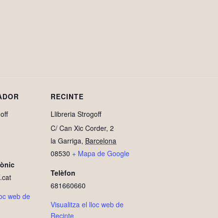
ADOR
RECINTE
off
Llibreria Strogoff
C/ Can Xic Corder, 2
la Garriga
,
Barcelona
08530
+ Mapa de Google
rònic
Telèfon
.cat
681660660
lloc web de
Visualitza el lloc web de
Recinte