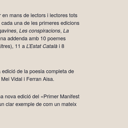
en mans de lectors i lectores tots
de cada una de les primeres edicions
,
,
 gavines
Les conspiracions
La
ou una addenda amb 10 poemes
altres), 11 a
i 8
L’Estat Català
a edició de la poesia completa de
, Mei Vidal i Ferran Aisa.
a nova edició del «Primer Manifest
s un clar exemple de com un mateix