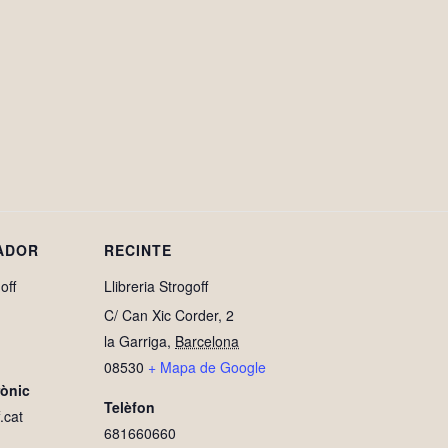
ADOR
RECINTE
off
Llibreria Strogoff
C/ Can Xic Corder, 2
la Garriga
,
Barcelona
08530
+ Mapa de Google
rònic
Telèfon
.cat
681660660