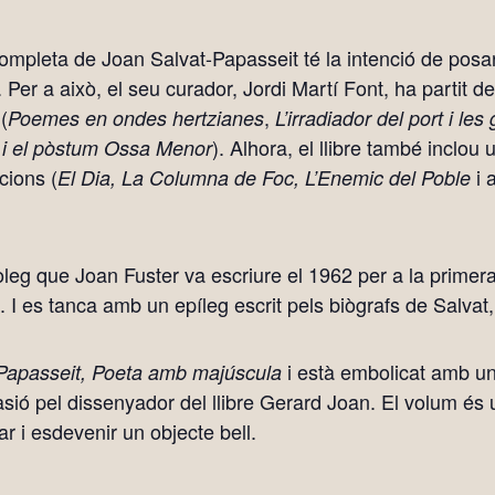
mpleta de Joan Salvat-Papasseit té la intenció de posar 
Per a això, el seu curador, Jordi Martí Font, ha partit 
(
,
Poemes en ondes hertzianes
L’irradiador del port i les
). Alhora, el llibre també incl
s i el pòstum Ossa Menor
cions (
i 
El Dia, La Columna de Foc, L’Enemic del Poble
òleg que Joan Fuster va escriure el 1962 per a la primer
el. I es tanca amb un epíleg escrit pels biògrafs de Salvat
i està embolicat amb un
Papasseit, Poeta amb majúscula
casió pel dissenyador del llibre Gerard Joan. El volum é
ar i esdevenir un objecte bell.