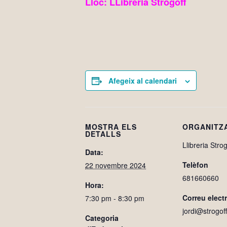
Lloc: LLibreria Strogoff
Afegeix al calendari
MOSTRA ELS
ORGANITZ
DETALLS
Llibreria Strog
Data:
Telèfon
22 novembre 2024
681660660
Hora:
Correu elect
7:30 pm - 8:30 pm
jordi@strogoff
Categoria