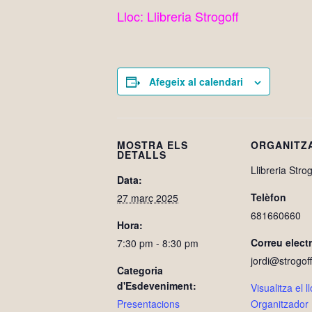
Lloc: Llibreria Strogoff
Afegeix al calendari
MOSTRA ELS
ORGANITZ
DETALLS
Llibreria Strog
Data:
Telèfon
27 març 2025
681660660
Hora:
Correu elect
7:30 pm - 8:30 pm
jordi@strogoff
Categoria
d'Esdeveniment:
Visualitza el 
Presentacions
Organitzador