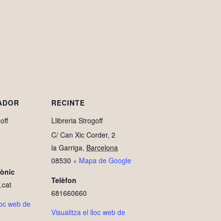
ADOR
RECINTE
off
Llibreria Strogoff
C/ Can Xic Corder, 2
la Garriga
,
Barcelona
08530
+ Mapa de Google
rònic
Telèfon
.cat
681660660
lloc web de
Visualitza el lloc web de