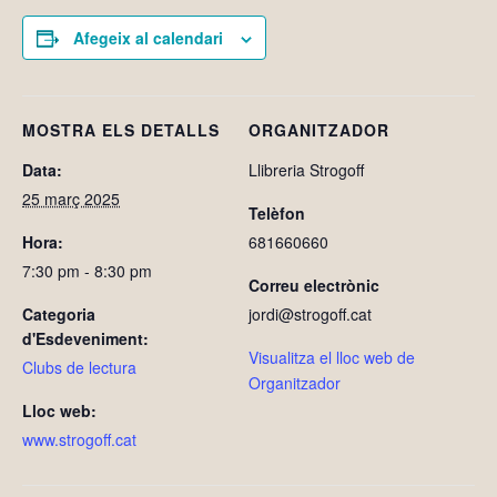
Afegeix al calendari
MOSTRA ELS DETALLS
ORGANITZADOR
Data:
Llibreria Strogoff
25 març 2025
Telèfon
Hora:
681660660
7:30 pm - 8:30 pm
Correu electrònic
Categoria
jordi@strogoff.cat
d'Esdeveniment:
Visualitza el lloc web de
Clubs de lectura
Organitzador
Lloc web:
www.strogoff.cat