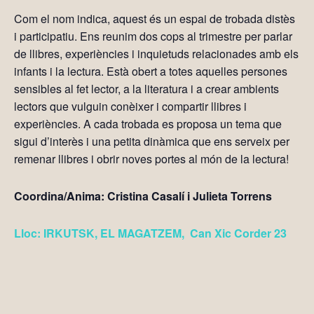
Com el nom indica, aquest és un espai de trobada distès
i participatiu. Ens reunim dos cops al trimestre per parlar
de llibres, experiències i inquietuds relacionades amb els
infants i la lectura. Està obert a totes aquelles persones
sensibles al fet lector, a la literatura i a crear ambients
lectors que vulguin conèixer i compartir llibres i
experiències. A cada trobada es proposa un tema que
sigui d’interès i una petita dinàmica que ens serveix per
remenar llibres i obrir noves portes al món de la lectura!
Coordina/Anima: Cristina Casalí i Julieta Torrens
Lloc: IRKUTSK, EL MAGATZEM, Can Xic Corder 23