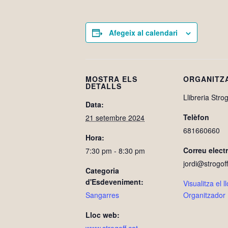
Afegeix al calendari
MOSTRA ELS
ORGANITZ
DETALLS
Llibreria Strog
Data:
Telèfon
21 setembre 2024
681660660
Hora:
Correu elect
7:30 pm - 8:30 pm
jordi@strogoff
Categoria
d'Esdeveniment:
Visualitza el 
Sangarres
Organitzador
Lloc web: