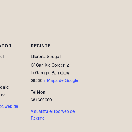
ADOR
RECINTE
off
Llibreria Strogoff
C/ Can Xic Corder, 2
la Garriga
,
Barcelona
08530
+ Mapa de Google
rònic
Telèfon
.cat
681660660
lloc web de
Visualitza el lloc web de
Recinte