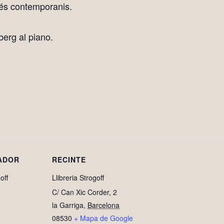
més contemporanis.
berg al piano.
ADOR
RECINTE
off
Llibreria Strogoff
C/ Can Xic Corder, 2
la Garriga
,
Barcelona
08530
+ Mapa de Google