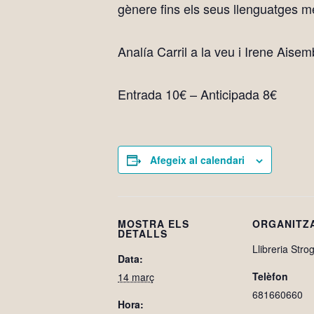
gènere fins els seus llenguatges 
Analía Carril a la veu i Irene Aisem
Entrada 10€
–
Anticipada 8€
Afegeix al calendari
MOSTRA ELS
ORGANITZ
DETALLS
Llibreria Strog
Data:
Telèfon
14 març
681660660
Hora: