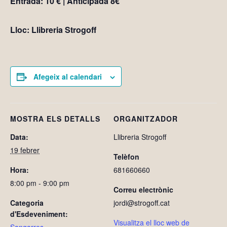
Entrada: 10 € | Anticipada 8€
Lloc: Llibreria Strogoff
Afegeix al calendari
MOSTRA ELS DETALLS
ORGANITZADOR
Data:
Llibreria Strogoff
19 febrer
Telèfon
Hora:
681660660
8:00 pm - 9:00 pm
Correu electrònic
Categoria
jordi@strogoff.cat
d'Esdeveniment:
Visualitza el lloc web de