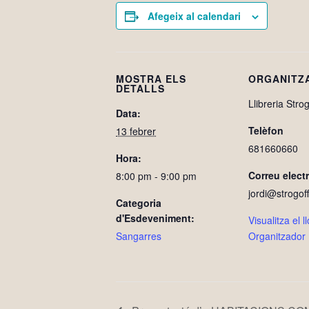
Afegeix al calendari
MOSTRA ELS
ORGANITZ
DETALLS
Llibreria Strog
Data:
Telèfon
13 febrer
681660660
Hora:
Correu elect
8:00 pm - 9:00 pm
jordi@strogoff
Categoria
d'Esdeveniment:
Visualitza el 
Sangarres
Organitzador