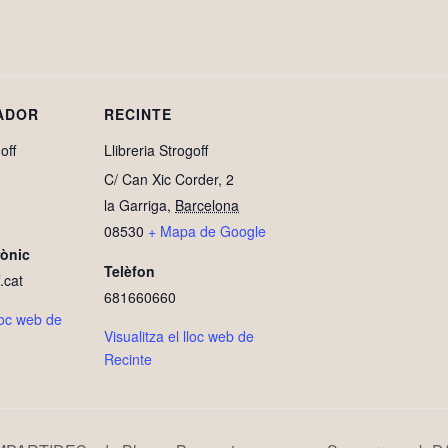
ADOR
RECINTE
off
Llibreria Strogoff
C/ Can Xic Corder, 2
la Garriga
,
Barcelona
08530
+ Mapa de Google
rònic
Telèfon
.cat
681660660
lloc web de
Visualitza el lloc web de
Recinte