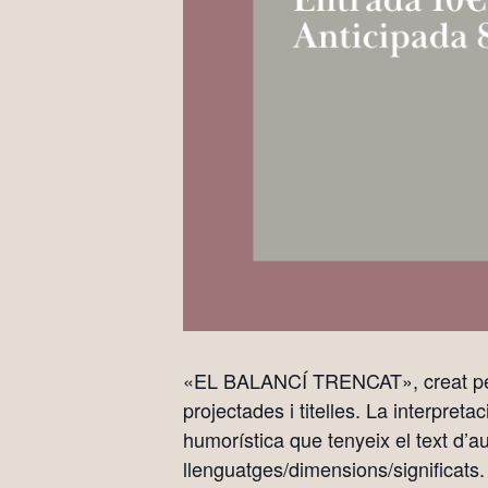
«EL BALANCÍ TRENCAT», creat per Ag
projectades i titelles. La interpret
humorística que tenyeix el text d’auto
llenguatges/dimensions/significats.